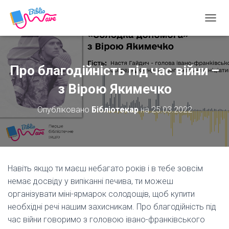
П
Е
Р
Е
М
Про благодійність під час війни –
К
Н
з Вірою Якимечко
У
Т
Опубліковано
Бібліотекар
на
25.03.2022
И
Н
А
В
І
Г
Навіть якщо ти маєш небагато років і в тебе зовсім
А
немає досвіду у випіканні печива, ти можеш
Ц
І
організувати міні-ярмарок солодощів, щоб купити
Ю
необхідні речі нашим захисникам. Про благодійність під
час війни говоримо з головою івано-франківського