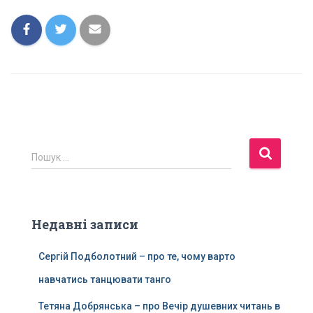
П
Пошук …
о
ш
у
к
Недавні записи
:
Сергій Подболотний – про те, чому варто
навчатись танцювати танго
Тетяна Добрянська – про Вечір душевних читань в