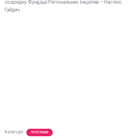
осередку Фундації Регіональних Ініціатив – Настею
Гайдич.
Категорії:
ПРОГРАМИ