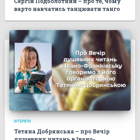
Сергій Подболотний – про те, чому
варто навчатись танцювати танго
ІНТЕРВ'Ю
Тетяна Добрянська – про Вечір
душевних читань в Івано-