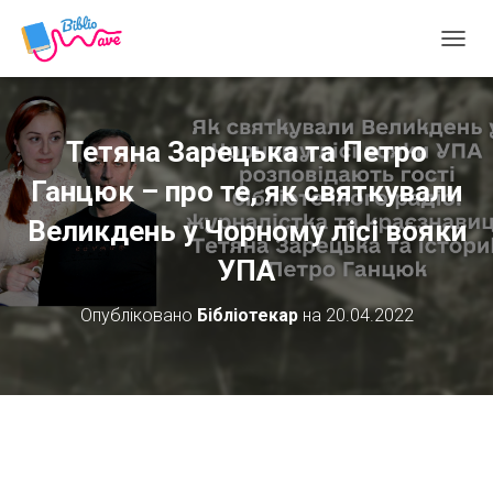
П
Е
Р
Е
М
Тетяна Зарецька та Петро
К
Н
Ганцюк – про те, як святкували
У
Великдень у Чорному лісі вояки
Т
И
УПА
Н
А
В
Опубліковано
Бібліотекар
на
20.04.2022
І
Г
А
Ц
І
Ю