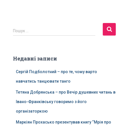
П
Пошук …
о
ш
у
к
Недавні записи
:
Сергій Подболотний – про те, чому варто
навчатись танцювати танго
Тетяна Добрянська – про Вечір душевних читань в
Івано-Франківську говоримо з його
організаторкою
Маркіян Прохасько презентував книгу “Мрія про