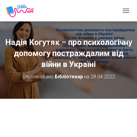
П
Е
Р
Е
М
Надія Когутяк – про психологічну
К
Н
допомогу постраждалим від
У
війни в Україні
Т
И
Н
Опубліковано
Бібліотекар
на
28.04.2022
А
В
І
Г
А
Ц
І
Ю