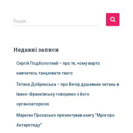
П
Пошук …
о
ш
у
к
Недавні записи
:
Сергій Подболотний – про те, чому варто
навчатись танцювати танго
Тетяна Добрянська – про Вечір душевних читань в
Івано-Франківську говоримо з його
організаторкою
Маркіян Прохасько презентував книгу “Мрія про
Антарктиду”