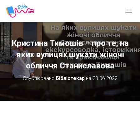
П
Е
Р
Е
М
Кристина Тимошів – про те, на
К
Н
яких вулицях шукати жіночі
У
обличчя Станиславова
Т
И
Н
Опубліковано
Бібліотекар
на
20.06.2022
А
В
І
Г
А
Ц
І
Ю